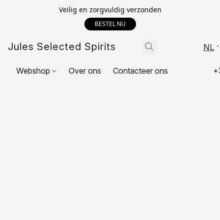
Veilig en zorgvuldig verzonden
BESTEL NU
Jules Selected Spirits
NL
Webshop
Over ons
Contacteer ons
+