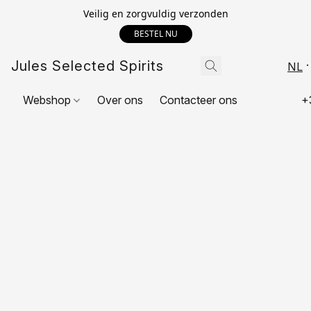
Veilig en zorgvuldig verzonden
BESTEL NU
Jules Selected Spirits
NL
Webshop
Over ons
Contacteer ons
+