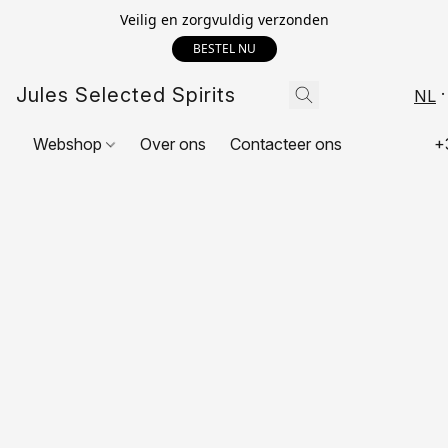
Veilig en zorgvuldig verzonden
BESTEL NU
Jules Selected Spirits
NL
Webshop
Over ons
Contacteer ons
+