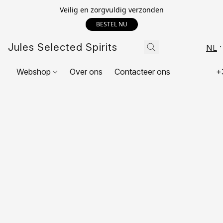
Veilig en zorgvuldig verzonden
BESTEL NU
Jules Selected Spirits
NL
Webshop
Over ons
Contacteer ons
+