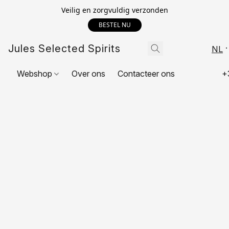
Veilig en zorgvuldig verzonden
BESTEL NU
Jules Selected Spirits
NL
Webshop
Over ons
Contacteer ons
+