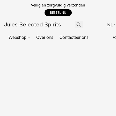
Veilig en zorgvuldig verzonden
BESTEL NU
Jules Selected Spirits
NL
Webshop
Over ons
Contacteer ons
+