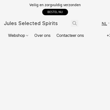
Veilig en zorgvuldig verzonden
BESTEL NU
Jules Selected Spirits
NL
Webshop
Over ons
Contacteer ons
+