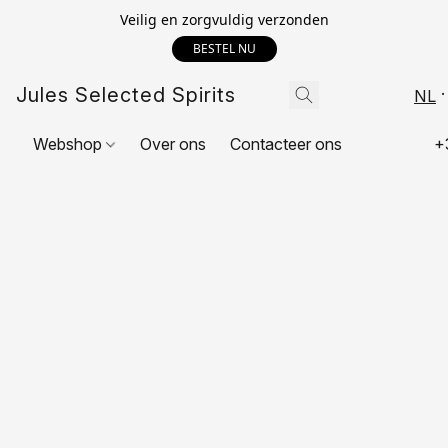
Veilig en zorgvuldig verzonden
BESTEL NU
Jules Selected Spirits
NL
Webshop
Over ons
Contacteer ons
+