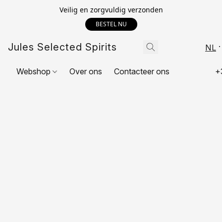
Veilig en zorgvuldig verzonden
BESTEL NU
Jules Selected Spirits
NL
Webshop
Over ons
Contacteer ons
+