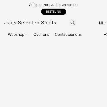
Veilig en zorgvuldig verzonden
BESTEL NU
Jules Selected Spirits
NL
Webshop
Over ons
Contacteer ons
+