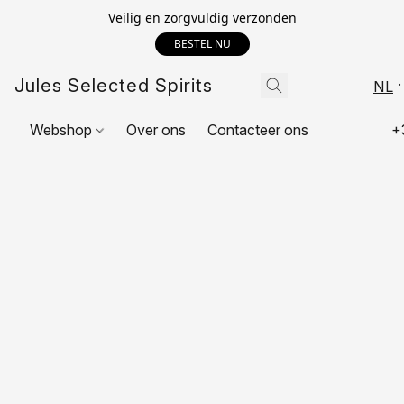
Veilig en zorgvuldig verzonden
BESTEL NU
Jules Selected Spirits
NL
Webshop
Over ons
Contacteer ons
+