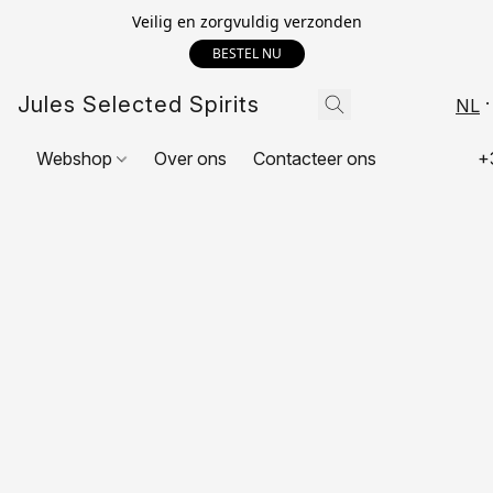
Veilig en zorgvuldig verzonden
BESTEL NU
Jules Selected Spirits
NL
Webshop
Over ons
Contacteer ons
+