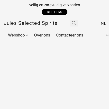
Veilig en zorgvuldig verzonden
BESTEL NU
Jules Selected Spirits
NL
Webshop
Over ons
Contacteer ons
+