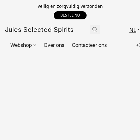
Veilig en zorgvuldig verzonden
BESTEL NU
Jules Selected Spirits
NL
Webshop
Over ons
Contacteer ons
+