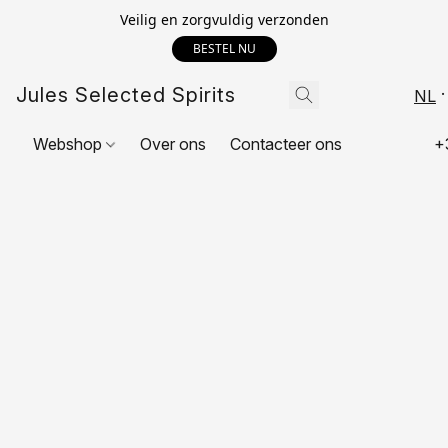
Veilig en zorgvuldig verzonden
BESTEL NU
Jules Selected Spirits
NL
Webshop
Over ons
Contacteer ons
+