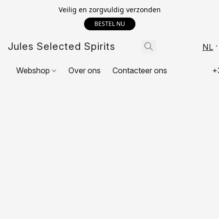
Veilig en zorgvuldig verzonden
BESTEL NU
Jules Selected Spirits
NL
Webshop
Over ons
Contacteer ons
+