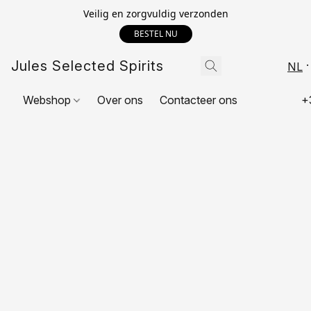
Veilig en zorgvuldig verzonden
BESTEL NU
Jules Selected Spirits
NL
Webshop
Over ons
Contacteer ons
+