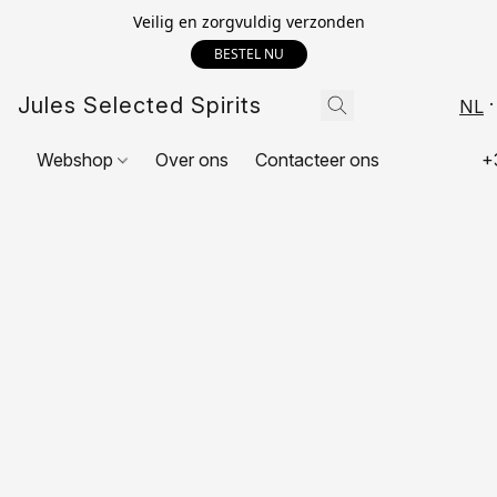
Veilig en zorgvuldig verzonden
BESTEL NU
Jules Selected Spirits
NL
Webshop
Over ons
Contacteer ons
+