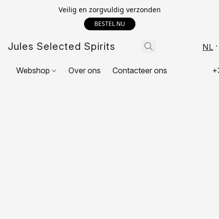
Veilig en zorgvuldig verzonden
BESTEL NU
Jules Selected Spirits
NL
Webshop
Over ons
Contacteer ons
+