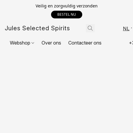
Veilig en zorgvuldig verzonden
BESTEL NU
Jules Selected Spirits
NL
Webshop
Over ons
Contacteer ons
+