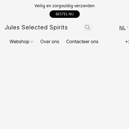
Veilig en zorgvuldig verzonden
BESTEL NU
Jules Selected Spirits
NL
Webshop
Over ons
Contacteer ons
+