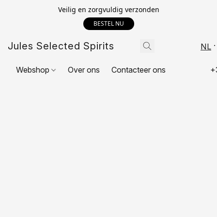
Veilig en zorgvuldig verzonden
BESTEL NU
Jules Selected Spirits
NL
Webshop
Over ons
Contacteer ons
+