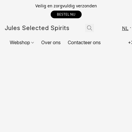
Veilig en zorgvuldig verzonden
BESTEL NU
Jules Selected Spirits
NL
Webshop
Over ons
Contacteer ons
+